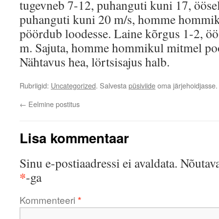
tugevneb 7-12, puhanguti kuni 17, öösel
puhanguti kuni 20 m/s, homme hommiku
pöördub loodesse. Laine kõrgus 1-2, öös
m. Sajuta, homme hommikul mitmel pool
Nähtavus hea, lörtsisajus halb.
Rubriigid:
Uncategorized
. Salvesta
püsiviide
oma järjehoidjasse.
←
Eelmine postitus
Lisa kommentaar
Sinu e-postiaadressi ei avaldata.
Nõutava
*
-ga
Kommenteeri
*