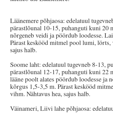
Läänemere põhjaosa: edelatuul tugevneb
pärastlõunal 10-15, puhanguti kuni 20 
nõrgeneb veidi ja pöördub loodesse. La
Pärast keskööd mitmel pool lumi, lörts,
sajus halb.
Soome laht: edelatuul tugevneb 8-13, p
pärastlõunal 12-17, puhanguti kuni 2
lääne poolt alates pöördub loodesse ja 
kõrgus 1,5-3,5 m. Pärast keskööd mitmel
vihm. Nähtavus hea, sajus halb.
Väinameri, Liivi lahe põhjaosa: edelatuu