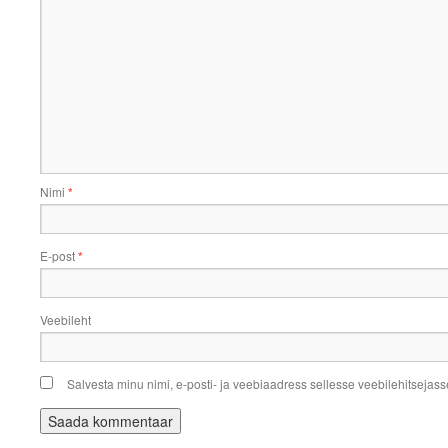
Nimi
*
E-post
*
Veebileht
Salvesta minu nimi, e-posti- ja veebiaadress sellesse veebilehitsejas